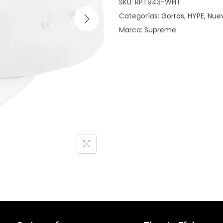
SKU:
RPT943-WHT
Categorías:
Gorras
,
HYPE
,
Nue
Marca:
Supreme