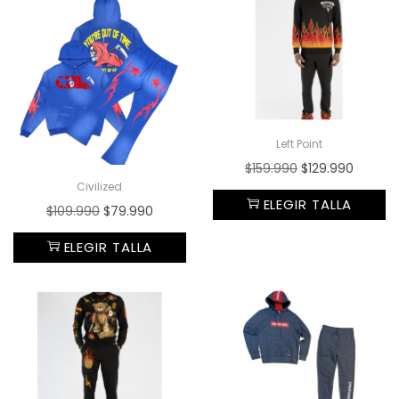
Left Point
$
159.990
$
129.990
Civilized
ELEGIR TALLA
$
109.990
$
79.990
ELEGIR TALLA