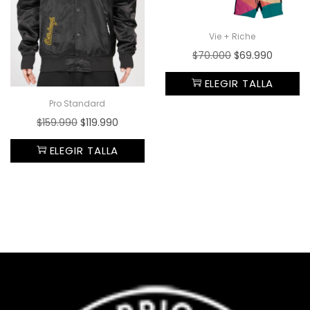
Vie + Riche
$
70.000
$
69.990
ELEGIR TALLA
Pro Standard
$
159.990
$
119.990
ELEGIR TALLA