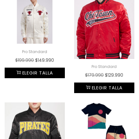
Pro Standard
$
199.990
$
149.990
Pro Standard
ELEGIR TALLA
$
179.990
$
129.990
ELEGIR TALLA