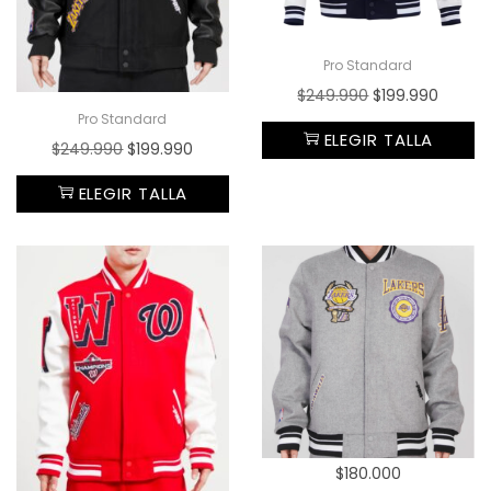
Pro Standard
$
249.990
$
199.990
Pro Standard
ELEGIR TALLA
$
249.990
$
199.990
ELEGIR TALLA
$
180.000