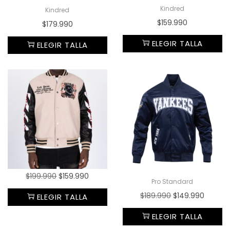
Kindred
Kindred
$
159.990
$
179.990
ELEGIR TALLA
ELEGIR TALLA
$
199.990
$
159.990
Pro Standard
$
189.990
$
149.990
ELEGIR TALLA
ELEGIR TALLA