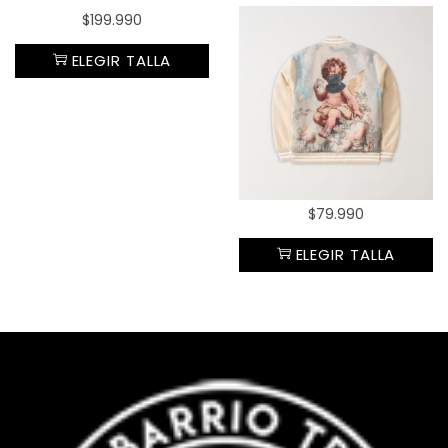
$
199.990
ELEGIR TALLA
$
79.990
ELEGIR TALLA